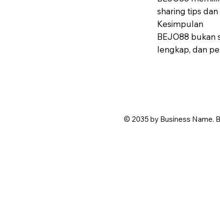
sharing tips dan 
Kesimpulan
BEJO88 bukan se
lengkap, dan pe
© 2035 by Business Name. B