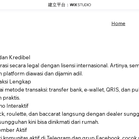
建立平台：
Home
 dan Kredibel
asi secara legal dengan lisensi internasional. Artinya, se
m platform diawasi dan dijamin adil.
aksi Lengkap
 metode transaksi: transfer bank, e-wallet, QRIS, dan pu
 praktis.
ino Interaktif
ck, roulette, dan baccarat langsung dengan dealer sung
sungguhan kini bisa dinikmati dari rumah.
ember Aktif
 komunitas aktif di Telegram dan grup Facebook, cocok